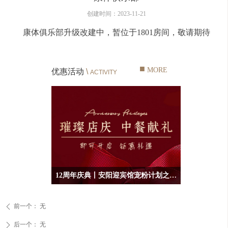
创建时间：
2023-11-21
康体俱乐部升级改建中，暂位于1801房间，敬请期待
■
MORE
优惠活动
\
ACTIVITY
12周年庆典丨安阳迎宾馆宠粉计划之中餐篇~
前一个：
无
ꄴ
后一个：
无
ꄲ